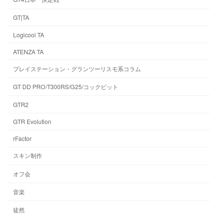
GT|TA
Logicool TA
ATENZA TA
プレイステーション・グランツーリスモ系コラム
GT DD PRO/T300RS/G25/コックピット
GTR2
GTR Evolution
rFactor
スキン制作
オフ会
音楽
徒然