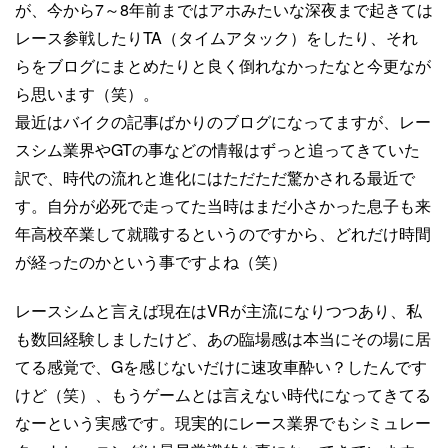
が、今から7～8年前まではアホみたいな深夜まで起きては
レース参戦したりTA（タイムアタック）をしたり、それ
らをブログにまとめたりと良く倒れなかったなと今更なが
ら思います（笑）。
最近はバイクの記事ばかりのブログになってますが、レー
スシム業界やGTの事などの情報はずっと追ってきていた
訳で、時代の流れと進化にはただただ驚かされる最近で
す。自分が必死で走ってた当時はまだ小さかった息子も来
年高校卒業して就職するというのですから、どれだけ時間
が経ったのかという事ですよね（笑）
レースシムと言えば現在はVRが主流になりつつあり、私
も数回経験しましたけど、あの臨場感は本当にその場に居
てる感覚で、Gを感じないだけに速攻車酔い？したんです
けど（笑）、もうゲームとは言えない時代になってきてる
なーという実感です。現実的にレース業界でもシミュレー