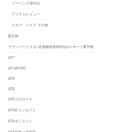
ツーリング道中記
アイテムレビュー
クルマ・バイク その他
親父杯
グランツーリスモ×全国都道府県対抗eスポーツ選手権
GT7
GT SPORT
GT6
GT5
GT5プロローグ
GTHDコンセプト
GT4オンライン
GT4日本一決定戦