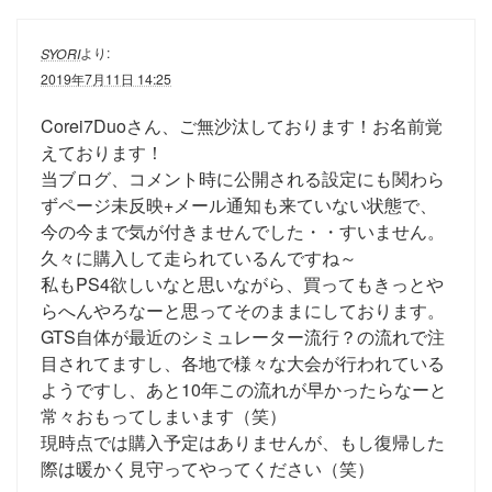
より:
SYORI
2019年7月11日 14:25
Corei7Duoさん、ご無沙汰しております！お名前覚
えております！
当ブログ、コメント時に公開される設定にも関わら
ずページ未反映+メール通知も来ていない状態で、
今の今まで気が付きませんでした・・すいません。
久々に購入して走られているんですね～
私もPS4欲しいなと思いながら、買ってもきっとや
らへんやろなーと思ってそのままにしております。
GTS自体が最近のシミュレーター流行？の流れで注
目されてますし、各地で様々な大会が行われている
ようですし、あと10年この流れが早かったらなーと
常々おもってしまいます（笑）
現時点では購入予定はありませんが、もし復帰した
際は暖かく見守ってやってください（笑）