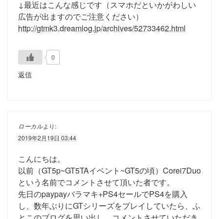
↓最近はこんな感じです（スマホだといかがわしい
広告が出ますのでご注意ください）
http://gtmk3.dreamlog.jp/archives/52733462.html
0
返信
ローカル
より:
2019年2月19日 03:44
こんにちは。
以前（GT5p~GT5TAイベント~GT5の頃）Corei7Duo
という名前でコメントさせて頂いた者です。
先日のpaypayバラマキ+PS4セールでPS4を購入
し、数年ぶりにGTシリーズをプレイしていたら、ふ
とこのブログを思い出し、コメントさせていただき