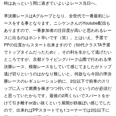
時はあっという間に過ぎていよいよレース当日へ。
準決勝レースはAグループとなり、全世代で一番最初にレ
ースをする事となります。ニシケンさんのYoutube配信も
ありますので、一番参加者の注目度が高いと思われるレー
スに出るのはホント辛いです（笑）。とはいえ、予選で
PPの位置からスタート出来ますので（50代クラスTA予選
でトップタイムだったため）、その利を生かして逃げたい
ところですが、京都ドライビングパーク山際で行われる準
決勝レース、模擬レースをしていて感じてましたがトップ
逃げ切りというのはかなり難しいと。何故なら今回の準決
勝レースのレギュレーション的に、2位以下で前車のスリ
ップに入って燃費を稼ぎつつ付いていくというのが必須だ
と思っていたからです。最後の2周くらいでスパートをか
けて引き離すor追い抜くという展開が鉄板ぽい感じでした
ので、出来ればPPスタートでも1コーナーでは2位以下に