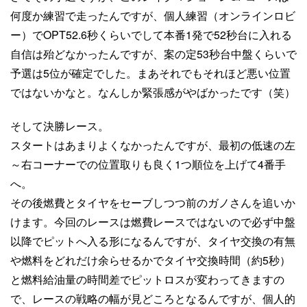
何度か練習で走ったんですが、個人練習（オンラインロビ
ー）でOPT52.6秒くらいでして本番1発で52秒台に入れる
自信は殆どなかったんですが、案の定53秒台中盤くらいで
予選は5位が確定でした。まあそれでもそれほど悪い位置
ではないかなと。なんしか緊張感がやばかったです（笑）
そして決勝レース。
スタートはあまりよくなかったんですが、最初の低速の左
～右コーナーでの位置取りも良く1つ順位を上げて4番手
へ。
その後燃費とタイヤをセーブしつつ前のガノさんを追いか
けます。今回のレースは燃費レースではないので必ず中盤
以降でピットへ入る形になるんですが、タイヤ交換の有無
や燃料をどれだけ余らせるかでタイヤ交換時間（約5秒）
と燃料給油量の時間差でピットロスが変わってきますの
で、レースの戦略の幅が見どころとなるんですが、個人的