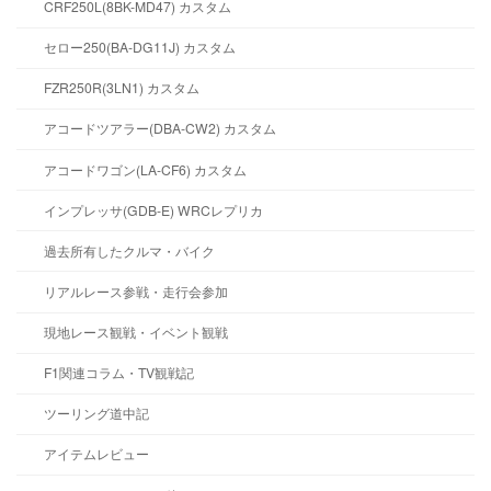
CRF250L(8BK-MD47) カスタム
セロー250(BA-DG11J) カスタム
FZR250R(3LN1) カスタム
アコードツアラー(DBA-CW2) カスタム
アコードワゴン(LA-CF6) カスタム
インプレッサ(GDB-E) WRCレプリカ
過去所有したクルマ・バイク
リアルレース参戦・走行会参加
現地レース観戦・イベント観戦
F1関連コラム・TV観戦記
ツーリング道中記
アイテムレビュー