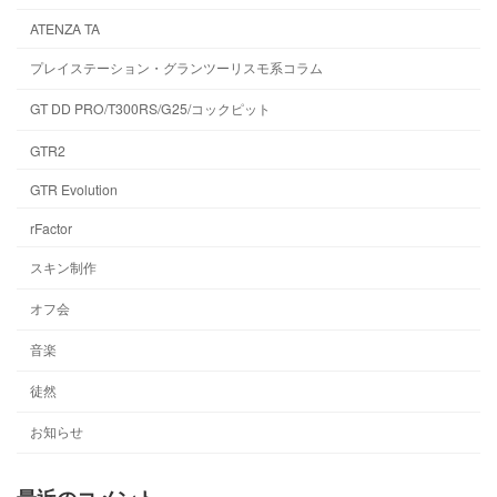
ATENZA TA
プレイステーション・グランツーリスモ系コラム
GT DD PRO/T300RS/G25/コックピット
GTR2
GTR Evolution
rFactor
スキン制作
オフ会
音楽
徒然
お知らせ