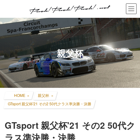
コ
ナ
ン
ビ
テ
ゲ
ン
ー
ツ
シ
へ
ョ
ス
ン
キ
に
親父杯
ッ
移
プ
動
HOME
親父杯
GTsport 親父杯'21 その2 50代クラス準決勝・決勝
GTsport 親父杯'21 その2 50代ク
ラス準決勝・決勝