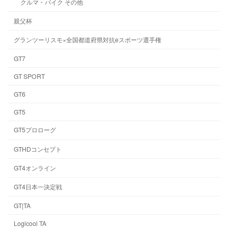
クルマ・バイク その他
親父杯
グランツーリスモ×全国都道府県対抗eスポーツ選手権
GT7
GT SPORT
GT6
GT5
GT5プロローグ
GTHDコンセプト
GT4オンライン
GT4日本一決定戦
GT|TA
Logicool TA