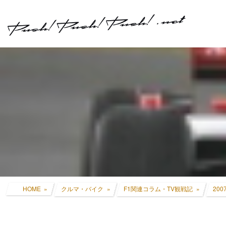
コ
ナ
ン
ビ
テ
ゲ
ン
ー
ツ
シ
へ
ョ
ス
ン
キ
に
ッ
移
プ
動
HOME
クルマ・バイク
F1関連コラム・TV観戦記
20