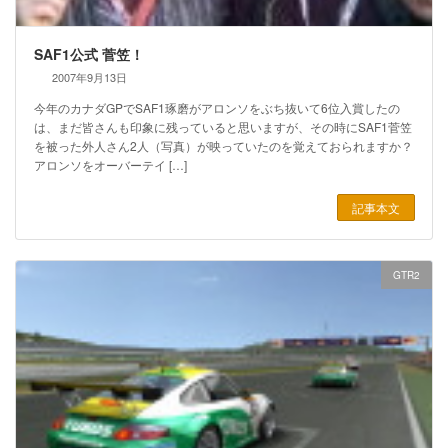
SAF1公式 菅笠！
2007年9月13日
今年のカナダGPでSAF1琢磨がアロンソをぶち抜いて6位入賞したの
は、まだ皆さんも印象に残っていると思いますが、その時にSAF1菅笠
を被った外人さん2人（写真）が映っていたのを覚えておられますか？
アロンソをオーバーテイ […]
記事本文
GTR2