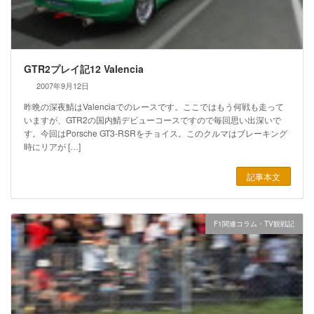
GTR2プレイ記12 Valencia
2007年9月12日
昨晩の深夜鯖はValenciaでのレースです。ここではもう何戦も走って
いますが、GTR2の国内鯖デビューコースですので毎回思い出深いで
す。今回はPorsche GT3-RSRをチョイス。このクルマはブレーキング
時にリアが […]
記事本文
F1関連コラム・TV観戦記