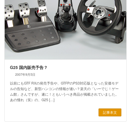
G25 国内販売予告？
2007年9月5日
以前にもGTF RXの発売予告や、GTFPのPS3対応版となった安価モデ
ルの告知など、新型ハンコンの情報が速い？楽天の「いーでじ！ゲー
ム館」さんですが、遂に！ともいうべき商品が掲載されていました。
あの憧れ（笑）の、G25 […]
記事本文