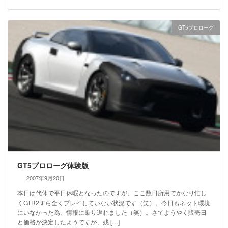
GT5プロローグ
GT5プロローグ体験版
2007年9月20日
本日は代休で平日休暇となったのですが、ここ数日所用でかなり忙し
くGTR2すら全くプレイしていない状況です（笑）。今日もネット環境
にいなかった為、情報に乗り遅れました（笑）。さてようやく販売日
と価格が決定したようですが、残 […]