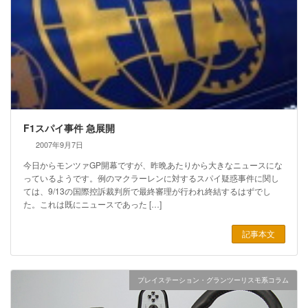
F1スパイ事件 急展開
2007年9月7日
今日からモンツァGP開幕ですが、昨晩あたりから大きなニュースにな
っているようです。例のマクラーレンに対するスパイ疑惑事件に関し
ては、9/13の国際控訴裁判所で最終審理が行われ終結するはずでし
た。これは既にニュースであった […]
記事本文
プレイステーション・グランツーリスモ系コラム