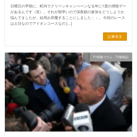
日曜日の早朝に、町内でクリーンキャンペーンなる年に1度の掃除デー
があるんです（笑）。それが朝早いので深夜鯖の参加をどうしようか
悩んでましたが、結局お邪魔することにしました；；。 今回のレース
は土日なのでアドオンコースなの […]
記事本文
F1関連コラム・TV観戦記