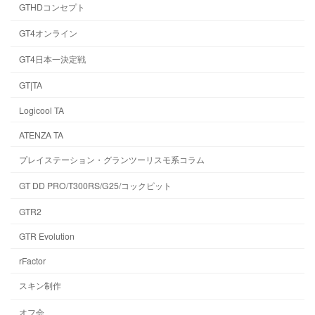
GTHDコンセプト
GT4オンライン
GT4日本一決定戦
GT|TA
Logicool TA
ATENZA TA
プレイステーション・グランツーリスモ系コラム
GT DD PRO/T300RS/G25/コックピット
GTR2
GTR Evolution
rFactor
スキン制作
オフ会