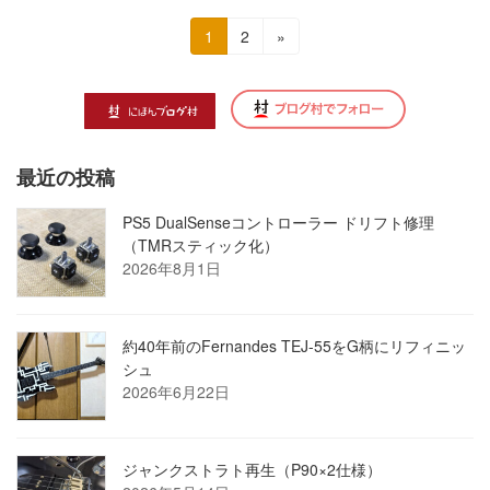
投
固
固
1
2
»
定
定
稿
ペ
ペ
の
ー
ー
ジ
ジ
ペ
最近の投稿
ー
ジ
PS5 DualSenseコントローラー ドリフト修理
（TMRスティック化）
送
2026年8月1日
り
約40年前のFernandes TEJ-55をG柄にリフィニッ
シュ
2026年6月22日
ジャンクストラト再生（P90×2仕様）