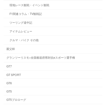
現地レース観戦・イベント観戦
F1関連コラム・TV観戦記
ツーリング道中記
アイテムレビュー
クルマ・バイク その他
親父杯
グランツーリスモ×全国都道府県対抗eスポーツ選手権
GT7
GT SPORT
GT6
GT5
GT5プロローグ