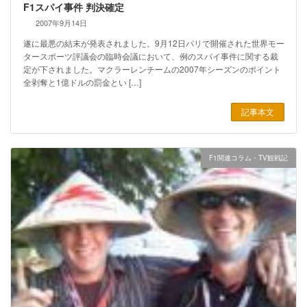
F1スパイ事件 判決確定
2007年9月14日
遂に最悪の結末が発表されました。9月12日パリで開催された世界モー
タースポーツ評議会の臨時会議において、例のスパイ事件に関する裁
定が下されました。マクラーレンチームの2007年シーズンのポイント
全剥奪と1億ドルの罰金とい […]
記事本文
F1関連コラム・TV観戦記