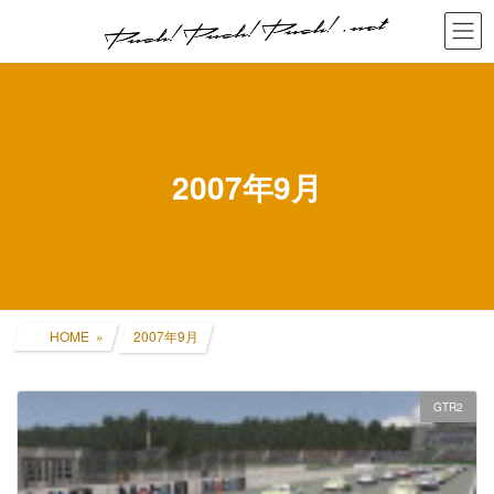
コ
ナ
ン
ビ
テ
ゲ
ン
ー
ツ
シ
へ
ョ
ス
ン
キ
に
2007年9月
ッ
移
プ
動
HOME
2007年9月
GTR2