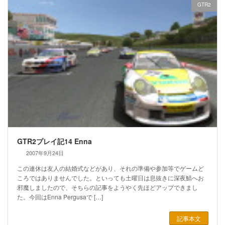
GTR2
GTR2プレイ記14 Enna
2007年9月24日
この連休は友人の結婚式などがあり、それの準備や参加等でゲームど
ころではありませんでした。といっても土曜日は息抜きに深夜鯖へお
邪魔しましたので、そちらの記事をようやく先ほどアップできまし
た。今回はEnna Pergusaで […]
記事本文