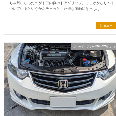
ちゃ気になったのがドア内側のドアグリップ。ここがかなりベト
ついているというかネチャっとした嫌な感触になっ […]
記事本文
アコードツアラー(DBA-CW2) カス