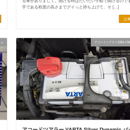
る事がありまして。開ける時はだいたい手動で開けるので
手である程度の高さまでグイっと持ち上げて、そ […]
記
タム
アコードツアラー(DBA-CW
アコードツアラー VARTA Silver Dynamic 