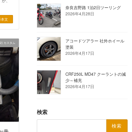
すが、
奈良吉野路 1泊2日ツーリング
2026年4月28日
事本文
アコードツアラー 社外ホイール
2) カスタム
塗装
2026年4月17日
CRF250L MD47 クーラントの減
少～補充
2026年4月17日
検索
検
索:
バッテ