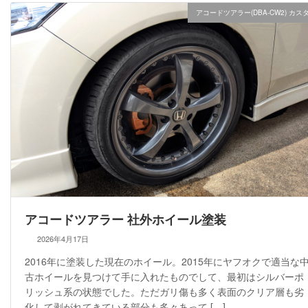
アコードツアラー(DBA-CW2) カス
アコードツアラー 社外ホイール塗装
2026年4月17日
2016年に塗装した現在のホイール。2015年にヤフオクで適当な
古ホイールを見つけて手に入れたものでして、最初はシルバーポ
リッシュ系の状態でした。ただガリ傷も多く表面のクリア層も劣
化して剥がれてきている部分も多々あって […]