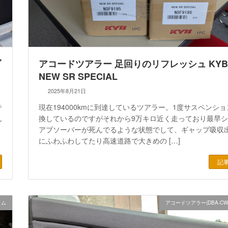
ブ
アコードツアラー 足回りのリフレッシュ KY
NEW SR SPECIAL
2025年8月21日
で
現在194000kmに到達しているツアラー。1度サスペンシ
ん
換しているのですがそれから9万キロ近く走っており最早
アブソーバーが死んでるような状態でして、ギャップ吸収
にふわふわしてたり高速道路で大きめの […]
記
タム
アコードツアラー(DBA-CW