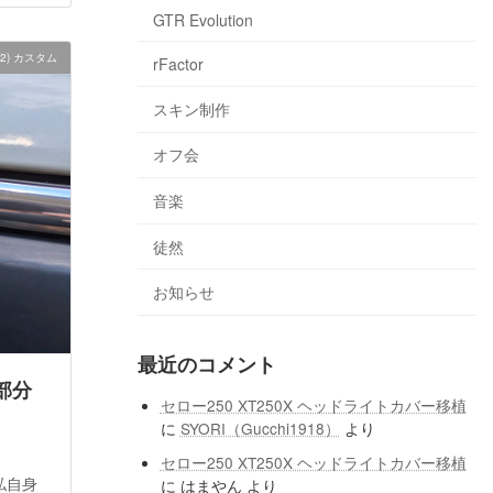
GTR Evolution
2) カスタム
rFactor
スキン制作
オフ会
音楽
徒然
お知らせ
最近のコメント
部分
セロー250 XT250X ヘッドライトカバー移植
に
SYORI（Gucchi1918）
より
セロー250 XT250X ヘッドライトカバー移植
私自身
に
はまやん
より