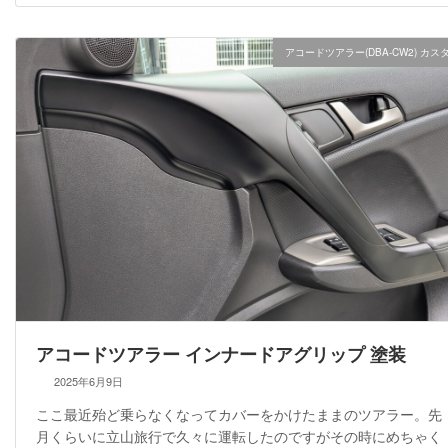
アコードツアラー(DBA-CW2) カス
アコードツアラー インナードアグリップ 塗装
2025年6月9日
ここ最近殆ど乗らなくなってカバーをかけたままのツアラー。先
月くらいに立山旅行で久々に運転したのですがその時にめちゃく