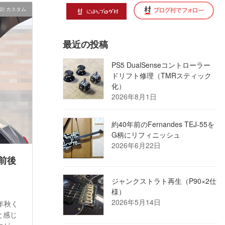
2) カスタム
最近の投稿
PS5 DualSenseコントローラー
ドリフト修理（TMRスティック
化）
2026年8月1日
約40年前のFernandes TEJ-55を
G柄にリフィニッシュ
2026年6月22日
前後
ジャンクストラト再生（P90×2仕
様）
2026年5月14日
年秋く
と感じ