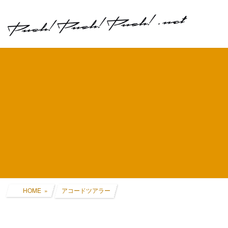
コ
ナ
ン
ビ
テ
ゲ
ン
ー
ツ
シ
へ
ョ
ス
ン
キ
に
ッ
移
プ
動
HOME
アコードツアラー