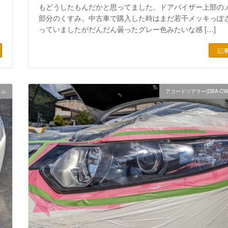
もどうしたもんだかと思ってました。ドアバイザー上部の
部分のくすみ。中古車で購入した時はまだ若干メッキっぽ
っていましたがだんだん曇ったグレー色みたいな感 […]
記
タム
アコードツアラー(DBA-CW