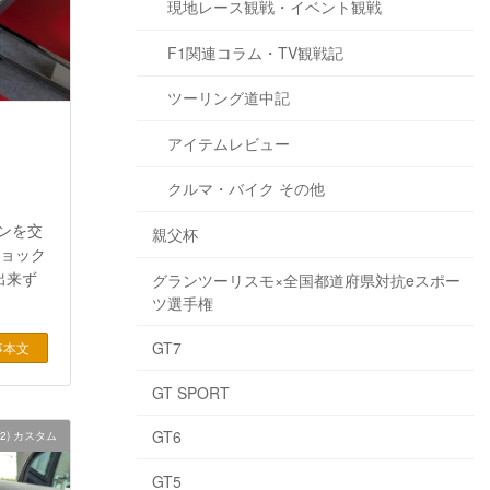
現地レース観戦・イベント観戦
F1関連コラム・TV観戦記
ツーリング道中記
B
アイテムレビュー
クルマ・バイク その他
ョンを交
親父杯
ショック
出来ず
グランツーリスモ×全国都道府県対抗eスポー
ツ選手権
GT7
事本文
GT SPORT
GT6
2) カスタム
GT5