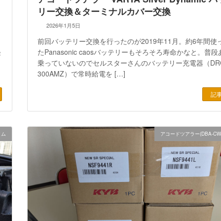
リー交換＆ターミナルカバー交換
2026年1月5日
前回バッテリー交換を行ったのが2019年11月。約6年間使
経
たPanasonic caosバッテリーもそろそろ寿命かなと。普
た
乗っていないのでセルスターさんのバッテリー充電器（DRC
300AMZ）で常時給電を […]
記
タム
アコードツアラー(DBA-CW