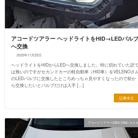
アコードツアラー ヘッドライトをHID→LEDバル
へ交換
2025年11月25日
ヘッドライトをHIDからLEDへ交換しました。特に切れていた訳
は無いのですがセカンドカーの軽自動車（HID車）をVELENOさ
のLEDバルブに交換したところめっちゃ見やすくなったので前か
ら交換したいとバルブだけは入手 […]
記事本文
アコードツアラー(DBA-CW2) カス