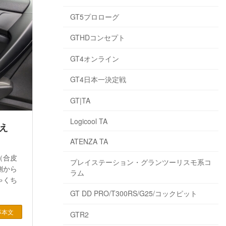
GT5プロローグ
GTHDコンセプト
GT4オンライン
GT4日本一決定戦
GT|TA
Logicool TA
え
ATENZA TA
（合皮
プレイステーション・グランツーリスモ系コ
側から
ラム
ゃくち
GT DD PRO/T300RS/G25/コックピット
事本文
GTR2