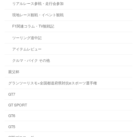
リアルレース参戦・走行会参加
現地レース観戦・イベント観戦
F1関連コラム・TV観戦記
ツーリング道中記
アイテムレビュー
クルマ・バイク その他
親父杯
グランツーリスモ×全国都道府県対抗eスポーツ選手権
GT7
GT SPORT
GT6
GT5