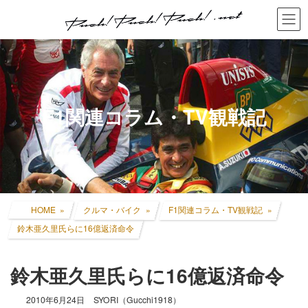
コ
ナ
ン
ビ
テ
ゲ
ン
ー
ツ
シ
へ
ョ
ス
ン
キ
に
F1関連コラム・TV観戦記
ッ
移
プ
動
HOME
クルマ・バイク
F1関連コラム・TV観戦記
鈴木亜久里氏らに16億返済命令
鈴木亜久里氏らに16億返済命令
2010年6月24日
SYORI（Gucchi1918）