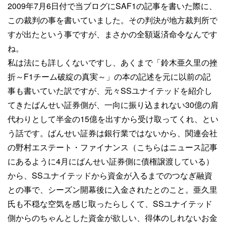
2009年7月6日付で当ブログにSAF1の記事を書いた際に、
この裁判の事を書いていました。その判決が地方裁判所で
すが出たという事ですが、まさかの全額返済命令なんです
ね。
私は法にも詳しくないですし、あくまで「鈴木亜久里の挫
折～F1チーム破綻の真実～」の本の記述を元に以前の記
事も書いていた訳ですが、元々SSユナイテッドを紹介し
てきたばんせい証券側が、一向に振り込まれない30億の肩
代わりとして半金の15億を出すから受け取ってくれ、とい
う話です。ばんせい証券は銀行業ではないから、関連会社
の野村エステート・ファイナンス（こちらはニュース記事
にあるように4月にばんせい証券側に債権譲渡している）
から、SSユナイテッドから資金が入るまでのつなぎ融資
との事で、シーズン開幕後に入金されたとのこと。亜久里
氏も不穏な空気を感じ取ったらしくて、SSユナイテッド
側からのちゃんとした資金が欲しい、得体のしれないお金