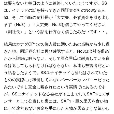
は要らないと毎日のように連絡していたようですが、SS
ユナイテッドの話を持ってきた同証券会社のNo3なる人
物、そして当時の副社長が「大丈夫、必ず資金を引き出し
ます（No3）」「大丈夫、No.3を信じてやってください
（副社長）」という話を仕方なく信じたみたいです・・。
結局はカナダGPでの6位入賞に湧いたあの当時から少し過
ぎた頃、同証券会社に再び確認すると、No3は会社を辞め
たから詳細は解らない、そして亜久里氏に融資している資
金は返してもらわなければならない、私達も被害者だとい
う話をしたようで。SSユナイテッドも登記はされていた
ものの実際には稼働していないペーパーカンパニーだった
みたいですし完全に騙されたという実情ではあるのです
が、SSユナイテッドなる会社がそこまでしてSAF1にスポ
ンサーとして公表した裏には、SAF1・亜久里氏を食い物
にして途方もないお金を手にした人物が居るような気がし