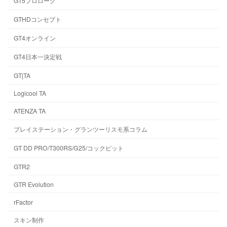
GT5プロローグ
GTHDコンセプト
GT4オンライン
GT4日本一決定戦
GT|TA
Logicool TA
ATENZA TA
プレイステーション・グランツーリスモ系コラム
GT DD PRO/T300RS/G25/コックピット
GTR2
GTR Evolution
rFactor
スキン制作