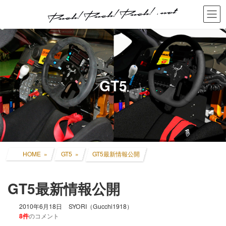
コ
ナ
ン
ビ
テ
ゲ
ン
ー
ツ
シ
へ
ョ
ス
ン
キ
に
GT5
ッ
移
プ
動
HOME
GT5
GT5最新情報公開
GT5最新情報公開
2010年6月18日
SYORI（Gucchi1918）
8件
のコメント