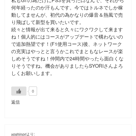
私もGTの為だけにPS3を買った口なんで、それから
何年経ったのか汗もんです。今ではトルネでしか稼
動してませんが、初代の為かなりの爆音＆熱風で売
り飛ばして新型を買いたいです。
続々と情報が出て来ると久々にワクワクして来ます
ね！個人的にはコースがアップデートで構わないの
で追加熱望です！(F1使用コース)後、ネットワーク
の充実はやっとと言うかこれでまともなレースが楽
しめそうですね！仲間内で24時間やったら面白くな
りそうですね。機会がありましたらSYORIさんよろ
しくお願いします。
0
返信
より:
yoshinori