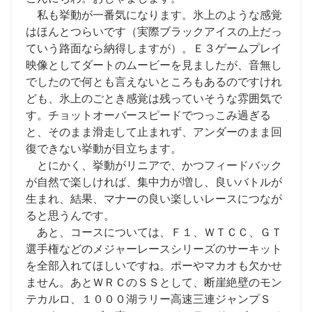
私も挙動が一番気になります。氷上のような感覚
はほんとつらいです（実際ブラックアイスの上だっ
ていう路面なら納得しますが）。Ｅ３ゲームプレイ
映像としてダートのムービーを見ましたが、音無し
でしたので何とも言えないところもあるのですけれ
ども、氷上のごとき感覚は残っていそうな雰囲気で
す。チョットオーバースピードでつっこみ過ぎる
と、そのまま滑走して止まれず、アンダーのまま回
復できない挙動が目立ちます。
とにかく、挙動がリニアで、かつフィードバック
が自然で楽しければ、集中力が増し、良いバトルが
生まれ、結果、マナーの良い楽しいレースにつなが
ると思うんです。
あと、コースについては、Ｆ１、ＷＴＣＣ、ＧＴ
選手権などのメジャーレースシリーズのサーキット
を全部入れてほしいですね。ポーやマカオも欠かせ
ません。あとＷＲＣのＳＳとして、断崖絶壁のモン
テカルロ、１０００湖ラリー高速三連ジャンプＳ