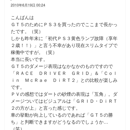
2010年6月19日 00:24
こんばんは
ＧＴ５のためにＰＳ３を買ったのでここまで長かっ
たです。（笑）
しかも昨年末に「初代ＰＳ３黄色ランプ故障（享年
２歳！！）」と言う不幸があり現在スリムタイプで
稼働中ですが。（笑）
本当に長いです。
ＧＴ５のダメージ表現はなかなかのものですので
「ＲＡＣＥ ＤＲＩＶＥＲ ＧＲＩＤ」＆「Ｃｏｌ
ｉｎ ＭｃＲａｅ ＤｉＲＴ２」との比較が楽しみ
です。
ＰＶの感想ではダートの砂煙の表現は「互角」。ダ
メージついてはビジュアルは「ＧＲＩＤ・ＤｉＲＴ
２の方が上」と言った感じです。
車の挙動が向上しているのであれば「ＧＴ５の勝
ち」と判断できますがどうなるのでしょうか…
（笑）