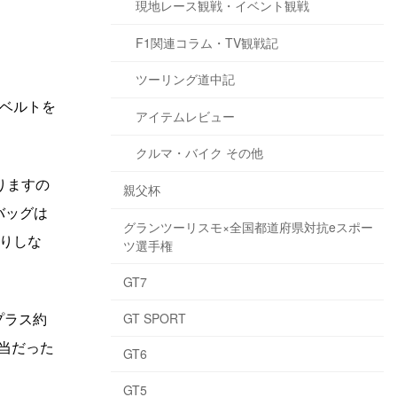
現地レース観戦・イベント観戦
F1関連コラム・TV観戦記
ツーリング道中記
ベルトを
アイテムレビュー
クルマ・バイク その他
りますの
親父杯
バッグは
グランツーリスモ×全国都道府県対抗eスポー
りしな
ツ選手権
GT7
プラス約
GT SPORT
適当だった
GT6
GT5