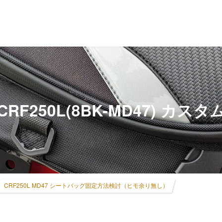
CRF250L(8BK-MD47) カスタ
CRF250L MD47 シートバッグ固定方法検討（ヒモ余り無し）