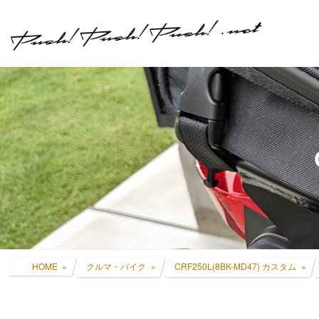
コ
ナ
ン
ビ
テ
ゲ
ン
ー
ツ
シ
へ
ョ
ス
ン
キ
に
ッ
移
プ
動
HOME
クルマ・バイク
CRF250L(8BK-MD47) カスタム