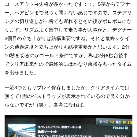
コースアウト→失格が多かったです；；。S字からデフナ
ー、ヘアピンまで息つく間もない感じですので、ステアリ
ングの切り返しが一瞬でも遅れるとその後がボロボロにな
ります。リズムよく集中して走る事が大事かと。デグナー
2個目の立ち上がりは結構重要ですね。それと最終シケイ
ンの通過速度と立ち上がりも結構重要かと思います。2分
10秒を切るのがゴールド条件ですが、私は2分8秒台後半
でクリア出来たので最終的にはかなり余裕をもったタイム
を出せました。
一応3つともリプレイ保存しましたが、クリアタイムでは
無くて1周のベストラップが表示されているので良く分か
らないですが（笑）、参考になれば。