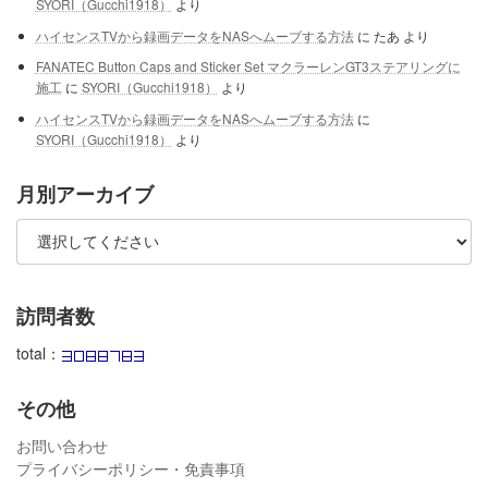
SYORI（Gucchi1918）
より
ハイセンスTVから録画データをNASへムーブする方法
に
たあ
より
FANATEC Button Caps and Sticker Set マクラーレンGT3ステアリングに
施工
に
SYORI（Gucchi1918）
より
ハイセンスTVから録画データをNASへムーブする方法
に
SYORI（Gucchi1918）
より
月別アーカイブ
訪問者数
total：
その他
お問い合わせ
プライバシーポリシー・免責事項