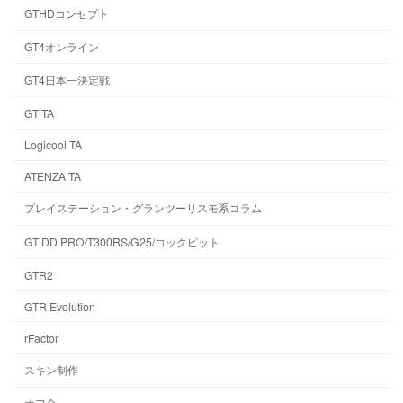
GTHDコンセプト
GT4オンライン
GT4日本一決定戦
GT|TA
Logicool TA
ATENZA TA
プレイステーション・グランツーリスモ系コラム
GT DD PRO/T300RS/G25/コックピット
GTR2
GTR Evolution
rFactor
スキン制作
オフ会