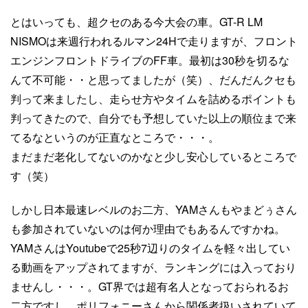
とはいっても、超クセのある今大会の車。GT-R LM
NISMOは来週行われるルマン24Hで走りますが、フロント
エンジンフロントドライブのFF車。最初は30秒を切るな
んて不可能・・と思ってましたが（笑）、だんだんクセも
判って来ましたし、走らせ方やタイムを詰めるポイントも
判ってきたので、自分でも予想していた以上の順位まで来
てるなというのが正直なところで・・・。
まだまだ老化してないのかなと少し安心しているところで
す（笑）
しかし日本最速レベルのお二方、YAMさんもやまどぅさん
も参加されていないのは何か理由でもあるんですかね。
YAMさんはYoutubeで25秒7辺りのタイムを軽々出してい
る動画をアップされてますが、ランキングには入っており
ませんし・・・。GT界では超有名人となっておられるお
二方ですし、ポリフォニーさんから関係者扱いされていて