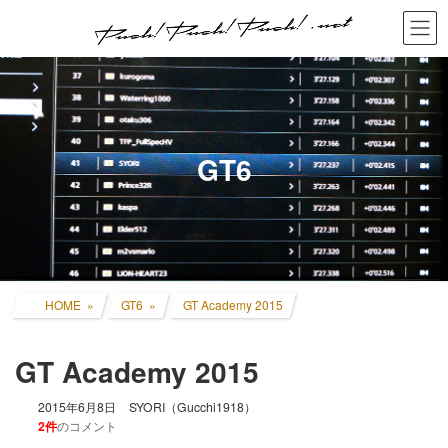
コ
ナ
ン
ビ
テ
ゲ
ン
ー
ツ
シ
へ
ョ
ス
ン
キ
に
GT6
ッ
移
プ
動
HOME
GT6
GT Academy 2015
GT Academy 2015
2015年6月8日
SYORI（Gucchi1918）
2件
のコメント