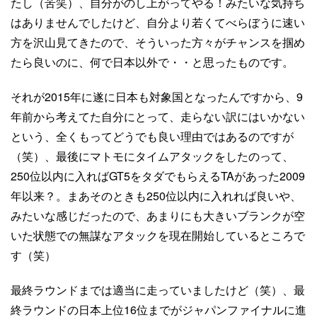
たし（苦笑）、自分がのし上がってやる！みたいな気持ち
はありませんでしたけど、自分より若くてべらぼうに速い
方を沢山見てきたので、そういった方々がチャンスを掴め
たら良いのに、何で日本以外で・・と思ったものです。
それが2015年に遂に日本も対象国となったんですから、9
年前から考えてた自分にとって、走らない訳にはいかない
という、全くもってどうでも良い理由ではあるのですが
（笑）、最後にマトモにタイムアタックをしたのって、
250位以内に入ればGT5をタダでもらえるTAがあった2009
年以来？。まあそのときも250位以内に入れれば良いや、
みたいな感じだったので、あまりにも大きいブランクが空
いた状態での無謀なアタックを現在開始しているところで
す（笑）
最終ラウンドまでは適当に走っていましたけど（笑）、最
終ラウンドの日本上位16位までがジャパンファイナルに進