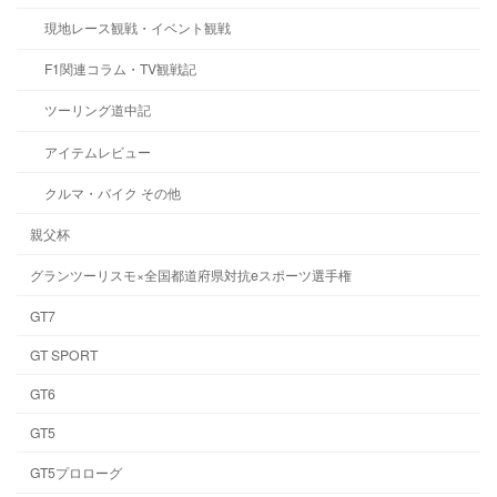
現地レース観戦・イベント観戦
F1関連コラム・TV観戦記
ツーリング道中記
アイテムレビュー
クルマ・バイク その他
親父杯
グランツーリスモ×全国都道府県対抗eスポーツ選手権
GT7
GT SPORT
GT6
GT5
GT5プロローグ