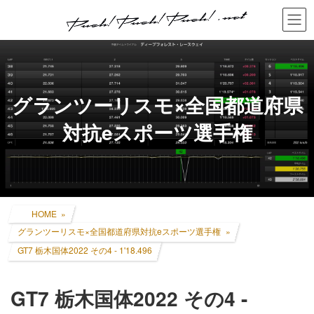
コ
ナ
ン
ビ
テ
ゲ
ン
ー
ツ
シ
へ
ョ
ス
ン
グランツーリスモ×全国都道府県
キ
に
ッ
移
対抗eスポーツ選手権
プ
動
HOME
グランツーリスモ×全国都道府県対抗eスポーツ選手権
GT7 栃木国体2022 その4 - 1'18.496
GT7 栃木国体2022 その4 -