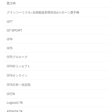
親父杯
グランツーリスモ×全国都道府県対抗eスポーツ選手権
GT7
GT SPORT
GT6
GT5
GT5プロローグ
GTHDコンセプト
GT4オンライン
GT4日本一決定戦
GT|TA
Logicool TA
ATENZA TA