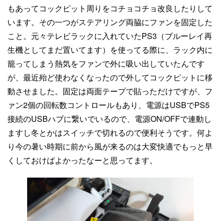
もあってコックピット周りをコチョコチョ改良したりして
います。その一つがステアリング両脇にファンを固定した
こと。元々テレビラックに入れていたPS3（ブルーレイ再
生機としてまだ置いてます）を使ってる際に、ラック内に
籠ってしまう熱気をファンで外に吸い出していたんです
が、最近殆ど使わなくなったので外してコックピットに移
動させました。固定は両面テープで貼っただけですが、フ
ァン2個の回転数コントロールもあり、電源はUSBでPS5
接続のUSBハブに繋いでいるので、電源ON/OFFで連動し
ますし冬とかはスイッチで切れるので便利そうです。何よ
り今の暑い時期に前から風が来るのは大変快適でもっと早
くしておけばよかったなーと思ってます。