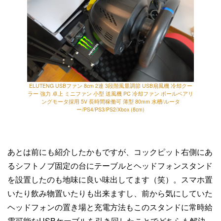
ELUTENG USBファン 8cm 2連 3段階風量調節 USB扇風機 冷却クー
ラー 強力 卓上 ミニファン 小型 送風機 PC 冷却ファン ボールベアリ
ングモータ採用 5V 長時間稼働可 薄型 80mm 水槽/ルータ
ー/PS4/PS3/PS2/Xbox (8cm)
あとは前にも紹介したかもですが、コックピット右側にあ
るシフトノブ固定の台にテーブルとヘッドフォンスタンド
を設置したのも地味に良い味出してます（笑）。スマホ置
いたり飲み物置いたりも出来ますし、前から気にしていた
ヘッドフォンの置き場と充電方法もこのスタンドに常時給
電可能なUSBケーブルを引き回したことでどちらも解決。