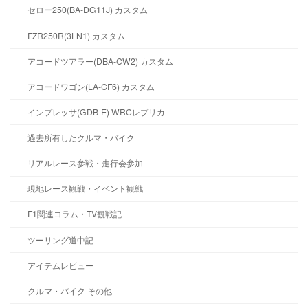
セロー250(BA-DG11J) カスタム
FZR250R(3LN1) カスタム
アコードツアラー(DBA-CW2) カスタム
アコードワゴン(LA-CF6) カスタム
インプレッサ(GDB-E) WRCレプリカ
過去所有したクルマ・バイク
リアルレース参戦・走行会参加
現地レース観戦・イベント観戦
F1関連コラム・TV観戦記
ツーリング道中記
アイテムレビュー
クルマ・バイク その他