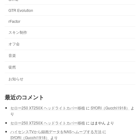
GTR Evolution
rFactor
スキン制作
オフ会
音楽
徒然
お知らせ
最近のコメント
セロー250 XT250X ヘッドライトカバー移植
に
SYORI（Gucchi1918）
よ
り
セロー250 XT250X ヘッドライトカバー移植
に
はまやん
より
ハイセンスTVから録画データをNASへムーブする方法
に
SYORI（Gucchi1918）
より