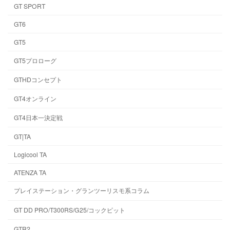
GT SPORT
GT6
GT5
GT5プロローグ
GTHDコンセプト
GT4オンライン
GT4日本一決定戦
GT|TA
Logicool TA
ATENZA TA
プレイステーション・グランツーリスモ系コラム
GT DD PRO/T300RS/G25/コックピット
GTR2