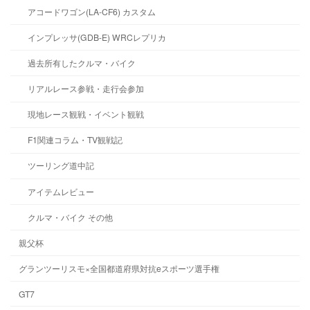
アコードワゴン(LA-CF6) カスタム
インプレッサ(GDB-E) WRCレプリカ
過去所有したクルマ・バイク
リアルレース参戦・走行会参加
現地レース観戦・イベント観戦
F1関連コラム・TV観戦記
ツーリング道中記
アイテムレビュー
クルマ・バイク その他
親父杯
グランツーリスモ×全国都道府県対抗eスポーツ選手権
GT7