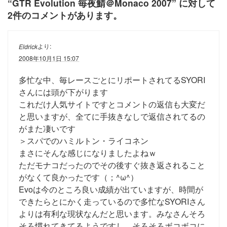
“
GTR Evolution 毎夜鯖＠Monaco 2007
” に対して
2件のコメントがあります。
より:
Eldrick
2008年10月1日 15:07
多忙な中、毎レースごとにリポートされてるSYORI
さんには頭が下がります
これだけ人気サイトですとコメントの返信も大変だ
と思いますが、全てに手抜きなしで返信されてるの
がまた凄いです
＞スパでのハミルトン・ライコネン
まさにそんな感じになりましたよねｗ
ただモナコだったのでその後すぐ抜き返されること
がなくて良かったです（；^ω^）
Evoは今のところ良い成績が出ていますが、時間が
できたらとにかく走っているので多忙なSYORIさん
よりは有利な現状なんだと思います。みなさんそろ
そろ慣れてきてるようですし、そろそろボコボコに