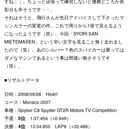
すね；；。ちょっと頑張って練習しないと優勝どころか表
彰台も辛そうです・・。
それはそうと、飛行さんが先日アドバイスして下さったマ
シンカラーの変更の件。これで周りから1発で見えるよう
になったようです（笑）。今回「SYORI SAN
MIETEMASEN」という辛い文字を見ること無く走れまし
たので（笑）。あのシルバー？色のスパイカーは乗っては
ダメなマシンであるという事は間違い無さそうです
（笑）。
■リザルトデータ
日時：2008/09/28 Heat1
コース：Monaco 2007
車種：Spyker C8 Spyder GT2R Motors TV Competition
予選：
5位
1:37.454（+0.949）
決勝：
4位
13:34.850 LAP8（+32.486）