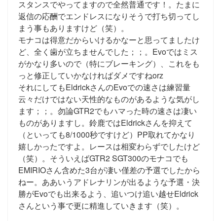
スタンスでやってますので全然普通です！。たまに
返信の応酬でエンドレスになりそうで打ち切ってし
まう事もありますけど（笑）。
モナコは得意だからいけるかなーと思ってましたけ
ど、全く歯が立ちませんでした；；。Evoではミス
がかなり多いので（特にブレーキング）、これをも
っと修正していかなければダメですねorz
それにしてもEldrickさんのEvoでの速さは練習量
云々だけではない天性的なものがあるような気がし
ます；；。勿論GTR2でもハマった時の速さは凄い
ものがありますし。鈴鹿ではEldrickさんを抑えて
（といっても8/1000秒ですけど）PP取れてかなり
嬉しかったですよ。レースは相変わらずでしたけど
（笑）。そういえばGTR2 SGT300のモナコでも
EMIRIOさん含めた3台が凄い僅差の予選でしたから
ねー。ああいうアドレナリンが出るような予選・決
勝がEvoでも出来るよう、追いつけ追い越せEldrick
さんという事で更に精進していきます（笑）。