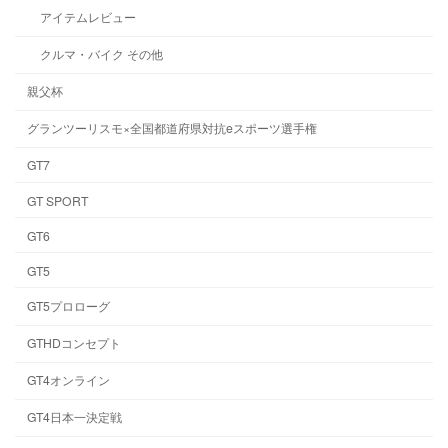
アイテムレビュー
クルマ・バイク その他
親父杯
グランツーリスモ×全国都道府県対抗eスポーツ選手権
GT7
GT SPORT
GT6
GT5
GT5プロローグ
GTHDコンセプト
GT4オンライン
GT4日本一決定戦