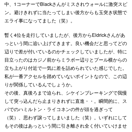
中、1コーナーでBlackさんがミスされウォールに激突スピ
ン。避けきれずに当たってしまい後方からも玉突き状態で
エライ事になってました（笑）。
暫く4位を走行していましたが、後方からEldrickさんがあ
っという間に追い上げてきます。良い機会だと思ってどの
辺りで差が付いているのかチェックしていましたが、特に
目立ったのはカジノ前からミラボー辺りとプール横からの
立ち上がり付近で一気に差を詰められていた感じでした。
私が一番アクセルを踏めていないポイントなので、この辺
りが関係しているんでしょうか。
その後、真後ろまで迫られ、シケインブレーキングで我慢
して突っ込んだら止まりきれずに直進・・。瞬間的に、ス
パでのハミルトン・ライコネンの件が頭を過ぎって
（笑）、思わず譲ってしまいました（笑）。いずれにして
もその後はあっという間に引き離され全く付いていけませ