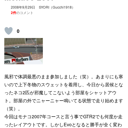
2008年9月29日
SYORI（Gucchi1918）
2件
のコメント
0
風邪で体調最悪のまま参加しました（笑）。あまりにも寒
いので上下冬物のスウェットを着用し、今日から居候とな
ったネコ2匹が邪魔してこないよう部屋をシャットアウ
ト。部屋の外でニャーニャー鳴いてる状態で走り始めます
（笑）。
今回はモナコ2007年コースと言う事でGTR2でも何度か走
ったレイアウトです。しかしEvoとなると勝手が全く変わ