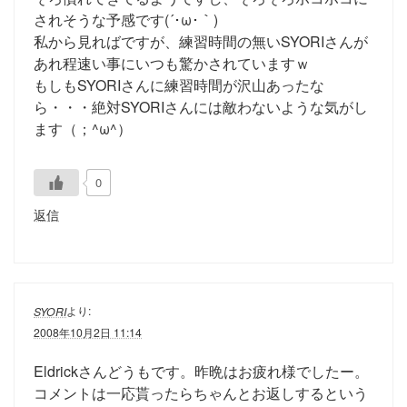
されそうな予感です(´･ω･｀)
私から見ればですが、練習時間の無いSYORIさんが
あれ程速い事にいつも驚かされていますｗ
もしもSYORIさんに練習時間が沢山あったな
ら・・・絶対SYORIさんには敵わないような気がし
ます（；^ω^）
0
返信
より:
SYORI
2008年10月2日 11:14
Eldrickさんどうもです。昨晩はお疲れ様でしたー。
コメントは一応貰ったらちゃんとお返しするという