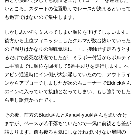
いところ。スタートの位置取りでレースが決まるといって
も過言ではないので集中します。
しかし思い切りミスってしまい順位を下げてしまいます。
後方から上位フィニッシュしたクルマが数台抜いていった
ので周りはかなりの混戦気味に・・。接触せず走ろうとす
るだけで必死な状況でしたが、ミラボー付近からポルティ
エ手前までに順位を回復して5番手辺りを走行します。へ
アピン通過時にイン側が大渋滞していたので、アウトライ
ンからアプローチしましたが次の右コーナーでEldrickさん
のインに入っていて接触となってしまい、もし強引でした
ら申し訳無かったです。
その後、前方のBlackさんとXanavi-yuukiさんを追いかけ
ますが、ペースが若干落ちていたので一気に前後とも差が
詰まります。前も後ろも気にしなければいけない展開の