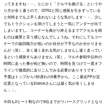
ってきますね・・。とにかく「クルマを曲げる」というや
り方が全く違うので、GTR2と同じ感覚を引きずっている
と何時までも上手く走れないような気がします・・。少し
でもトラクションを掛けてしまうと一気にアンダーが出て
しまいますし、コーナーを曲がり終えるまでアクセルを踏
むのは厳禁と言う感じなんでしょうね。それにしてもコー
ナーでの旋回能力が低いのか自分が下手なのか分かりませ
んが（笑）、全く速く走れる気がしませんし速く走ってい
るという感覚すらありません（笑）。マルチ参戦中以外の
時間に走った事が殆ど無いので、時間を見つけて一度オフ
ラインで徹底的に走りこんでみる必要がありそうです。
予選はトップから1秒遅れの5番手から。ここ最近PPが定
位置となっているEldrickさんには届く気が全くしませ
ん；；。
今回も2ヒート制なので8位までがリバースグリッドとなり