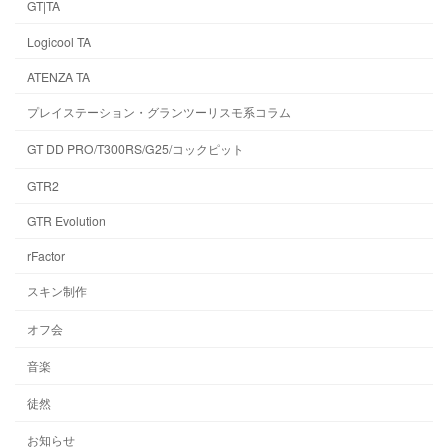
GT|TA
Logicool TA
ATENZA TA
プレイステーション・グランツーリスモ系コラム
GT DD PRO/T300RS/G25/コックピット
GTR2
GTR Evolution
rFactor
スキン制作
オフ会
音楽
徒然
お知らせ