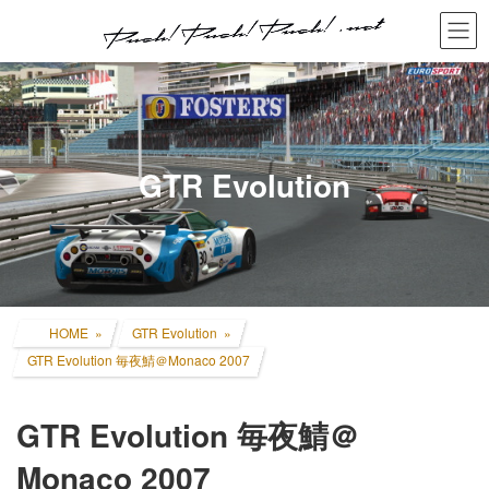
コ
ナ
ン
ビ
テ
ゲ
ン
ー
ツ
シ
へ
ョ
ス
ン
キ
に
GTR Evolution
ッ
移
プ
動
HOME
GTR Evolution
GTR Evolution 毎夜鯖＠Monaco 2007
GTR Evolution 毎夜鯖＠
Monaco 2007