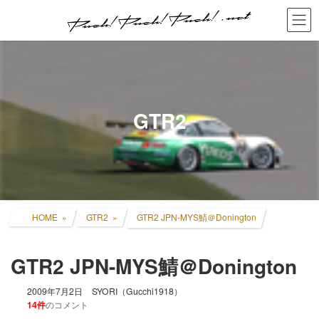
コ
ナ
ン
ビ
テ
ゲ
ン
ー
ツ
シ
へ
ョ
ス
ン
キ
に
GTR2
ッ
移
プ
動
HOME
GTR2
GTR2 JPN-MYS鯖＠Donington
GTR2 JPN-MYS鯖＠Donington
2009年7月2日
SYORI（Gucchi1918）
14件
のコメント