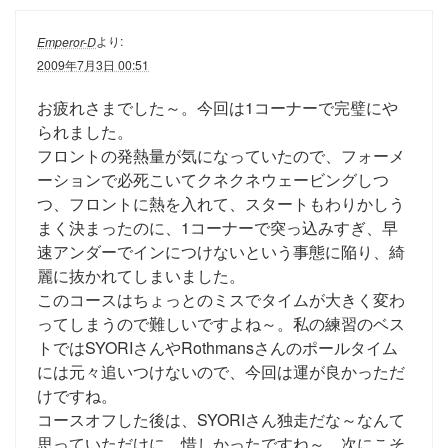
より:
Emperor-D
2009年7月3日 00:51
お疲れさまでした～。今回は1コーナーで完璧にや
られました。
フロントの発熱量が気になっていたので、フォーメ
ーションで必死こいてクネクネウェービングしつ
つ、フロントに熱を入れて、スタートもわりかしう
まく決まったのに、1コーナーで突っ込みすぎ、早
速アンダーでインにつけないという事態に陥り、綺
麗に抜かれてしまいました。
このコースはちょっとのミスでタイムが大きく変わ
ってしまうので難しいですよね～。私の練習のベス
トではSYORIさんやRothmansさんのポールタイム
には元々追いつけないので、今回は運が良かっただ
けですね。
コースオフした後は、SYORIさん独走だな～なんて
思っていただけに、惜しかったですね～。次にこそ