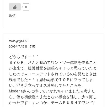
0
返信
より:
torafugujp
2009年7月3日 17:55
どうもです～＾＾
ＳＹＯＲＩさんと初めてワン・ツー体制を作ること
が出来て、援護射撃を頑張るぞ！っと思っていたま
したのでｗコースアウトされているのを見たときは
残念でした＾＾；思わぬ形でＴＯＰに立ってしま
い、浮き足立ってミス連発してたところを、
Modenaさんに持っていかれちゃいましたｗ考えた
ら、僕も初優勝のまたとない機会を逃し、少々悔し
かったです；；いつか、チームＰＵＳＨでワン･ツ