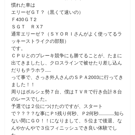
慣れた車は
エリーゼＧＴ？（黒くて速いの）
Ｆ430ＧＴ2
ＳＧＴ ＲＸ7
通常エリーゼ？（ＳＹＯＲＩさんがよく使ってるラ
ッキーストライクの部類）
です。
ＣＰＵとのブレーキ競争にも勝てることが、たまに
出てきましたし、クロスラインで被せたり差し込ん
だりもチラホラ.....
って事で、さっき外人さんのＳＰＡ2003に行ってき
ました！！
周りはポルシェ勢７台、僕はＴＶＲで行き合計８台
のレースでした。
予選では２位につけたのですが、スタート
で？？？？な事にＰ1残り何秒、Ｐ2何秒.............知ら
ない間にＧＯ！！になりまして、５位まで後退、な
んやかんやで３位フィニッシュでき良い体験でし
た。