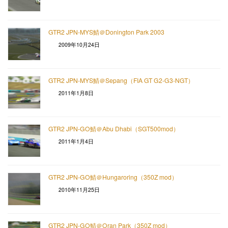
GTR2 JPN-MYS鯖＠Donington Park 2003
2009年10月24日
GTR2 JPN-MYS鯖＠Sepang（FIA GT G2-G3-NGT）
2011年1月8日
GTR2 JPN-GO鯖＠Abu Dhabi（SGT500mod）
2011年1月4日
GTR2 JPN-GO鯖＠Hungaroring（350Z mod）
2010年11月25日
GTR2 JPN-GO鯖＠Oran Park（350Z mod）