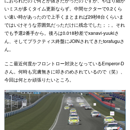
におられたので何とか抜きたかったのですが、やはり細か
いミスが多くタイム更新ならず。中間セクターで0.2くら
い速い時があったので上手くまとまれば29秒8台くらいま
ではいけそうな雰囲気だっただけに残念でした；；。それ
でも予選2番手から。後ろは0.018秒差でxanavi-yuukiさ
ん、そしてプラクティス終盤にJOINされてきたtorafuguさ
ん。
ここ最近何度かフロントロー対決となっているEmperor-D
さん。何時も完膚無きに叩きのめされているので（笑）、
今回は何とか頑張りたいところ。