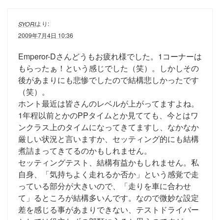
より:
SYORI
2009年7月4日 10:36
Emperor-Dさんどうもお疲れ様でした。1コーナーは
もらったぁ！という感じでした（笑）。しかしその
後があまりにも悲惨でしたので結構悲しかったです
（笑）。
ホント最近は皆さんのレベルが上がってますよね。
1年程以前とかのPPタイムとか見てても、今とはワ
ンクラス上のタイムになってきてますし、なかなか
厳しい状況と言いますか、セッティング的にも結構
煮詰まってきてるのかもしれません。
セッティングテスト、結構有益かもしれません。私
自身、「気持ちよく走れるか否か」という感覚で走
っている部分が大きいので、「走りを車に合わせ
て」るところが結構多いんです。なので微妙な設定
差を感じる事があまりできない、テストドライバー