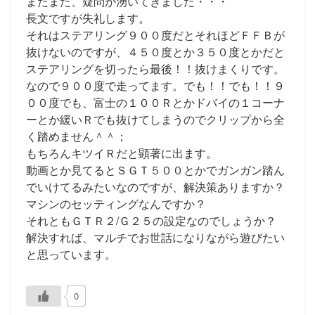
またまた、疑問が湧いてきました・・・
長文ですが失礼します。
それはステアリング９００度だとそれほどＦＦＢが
抜けないのですが、４５０度とか３５０度とかだと
ステアリングを切ったら最後！！抜けまくりです。
なので９００度で走ってます。でも！！でも！！９
００度でも、富士の１００Ｒとかドバイの１コーナ
ーとか緩いＲでも抜けてしまうのでクリップから全
く踏めません＾＾；
もちろんキツイＲだと顕著に出ます。
動画とか見てるとＳＧＴ５００とかでガンガン踏ん
でいけてるみたいなのですが、解決策ありますか？
マシンのセッティングなんですか？
それともＧＴＲ２/Ｇ２５の設定なのでしょうか？
解決すれば、マルチでお世話になりながら遊びたい
と思っています。
0