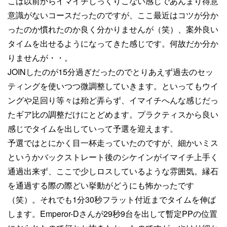
こは以前からイマイチしっくりこない感じであんまり得意
意識がないコースだったのですが、ここ最近はコツが分か
ったのか慣れたのか良く分かりませんが（笑）、案外良い
タイムを出せるようになってきた感じです。何故だか分か
りませんが・・。
JOINしたのが15分過ぎだったのでとりあえず過去のセッ
ティングを使いつつ微調整していきます。といってもウイ
ングや足回り等々は殆ど弄らず、イマイチへんな感じだっ
たギア比の調整だけにとどめます。プラクティスから良い
感じでタイムを出していって予選を迎えます。
予選ではとにかく目一杯走っていたのですが、細かいミス
というかバックストレート後のシケインがイマイチ上手く
通過出来ず、ここで少しロスしているような雰囲気。縁石
を通過する際の際どい挙動がどうにも怖かったです
（笑）。それでも1分30秒フラット付近までタイムを伸ば
します。Emperor-Dさんが29秒9台を出して暫定PPの位置