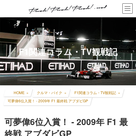
コ
ナ
ン
ビ
テ
ゲ
ン
ー
ツ
シ
へ
ョ
ス
ン
キ
に
F1関連コラム・TV観戦記
ッ
移
プ
動
HOME
クルマ・バイク
F1関連コラム・TV観戦記
可夢偉6位入賞！ - 2009年 F1 最終戦 アブダビGP
可夢偉6位入賞！ - 2009年 F1 最
終戦 アブダビGP