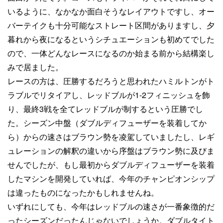
いるように、なかなか面白そうなレイアウトですし、オー
バーテイクも十分可能なストレート区間がありますし、夕
暮れから夜になるというシチュエーションも初めてでした
ので、一体どんなレースになるのか始まる前から結構楽し
みで居ました。
レースの方は、圧勝するだろうと思われたハミルトンがト
ラブルでリタイアし、レッドブルが1-2フィニッシュを飾
り、最終3戦を全てレッドブルが制するという圧勝でし
た。シーズン中盤（ダブルディフューザーを装着してか
ら）からの速さはブラウン勢を凌駕していましたし、レギ
ュレーションの解釈の違いから序盤はブラウン勢に及びま
せんでしたが、もし最初からダブルディフューザーを装着
したマシンを開発していれば、今年のチャンピオンシップ
は違ったものになったかもしれませんね。
いずれにしても、今年はレッドブルの速さが一番象徴的だ
ったシーズンだったんじゃないでしょうか。ダブルタイト