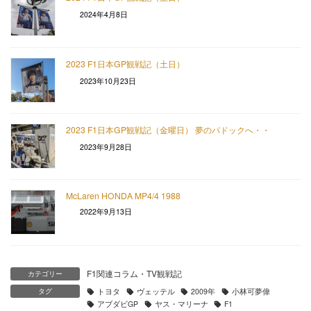
2024年4月8日
2023 F1日本GP観戦記（土日）
2023年10月23日
2023 F1日本GP観戦記（金曜日） 夢のパドックへ・・
2023年9月28日
McLaren HONDA MP4/4 1988
2022年9月13日
F1関連コラム・TV観戦記
カテゴリー
タグ
トヨタ
ヴェッテル
2009年
小林可夢偉
アブダビGP
ヤス・マリーナ
F1