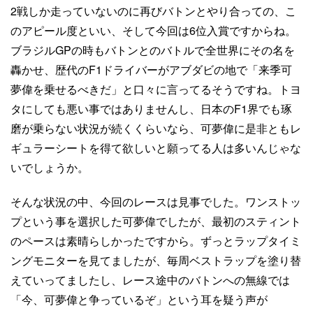
2戦しか走っていないのに再びバトンとやり合っての、こ
のアピール度といい、そして今回は6位入賞ですからね。
ブラジルGPの時もバトンとのバトルで全世界にその名を
轟かせ、歴代のF1ドライバーがアブダビの地で「来季可
夢偉を乗せるべきだ」と口々に言ってるそうですね。トヨ
タにしても悪い事ではありませんし、日本のF1界でも琢
磨が乗らない状況が続くくらいなら、可夢偉に是非ともレ
ギュラーシートを得て欲しいと願ってる人は多いんじゃな
いでしょうか。
そんな状況の中、今回のレースは見事でした。ワンストッ
プという事を選択した可夢偉でしたが、最初のスティント
のペースは素晴らしかったですから。ずっとラップタイミ
ングモニターを見てましたが、毎周ベストラップを塗り替
えていってましたし、レース途中のバトンへの無線では
「今、可夢偉と争っているぞ」という耳を疑う声が