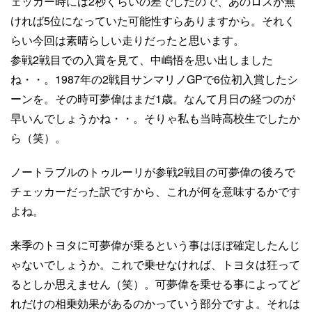
ェッカー時には2秒くらいの差でしたので、あのロスが無
ければ5位になっていた可能性すらありますから。それく
らい今回は素晴らしい走りだったと思います。
参戦2戦目での入賞を見て、中嶋悟を思い出しました
ね・・。1987年の2戦目サンマリノGPで6位初入賞したシ
ーンを。その時可夢偉はまだ1歳。なんて月日の経つのが
早いんでしょうかね・・。そりゃ私も当時高校生でしたか
ら（笑）。
ノートラブルのトゥルーリが参戦2戦目の可夢偉の後ろで
チェッカーだった訳ですから、これが何を意味するかです
よね。
来季のトヨタに可夢偉が乗るという事はほぼ確定したんじ
ゃないでしょうか。これで乗せなければ、トヨタは狂って
るとしか思えません（笑）。可夢偉を乗せる事によってど
れだけの相乗効果があるのかっていう部分ですよ。それは