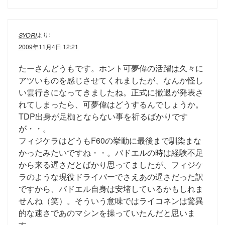
より:
SYORI
2009年11月4日 12:21
たーさんどうもです。ホント可夢偉の活躍は久々に
アツいものを感じさせてくれましたが、なんか怪し
い雲行きになってきましたね。正式に撤退が発表さ
れてしまったら、可夢偉はどうするんでしょうか。
TDP出身が足枷とならない事を祈るばかりです
が・・。
フィジケラはどうもF60の挙動に最後まで馴染まな
かったみたいですね・・。バドエルの時は経験不足
から来る遅さだとばかり思ってましたが、フィジケ
ラのような現役ドライバーでさえあの遅さだった訳
ですから、バドエル自身は安堵しているかもしれま
せんね（笑）。そういう意味ではライコネンは驚異
的な速さであのマシンを操っていたんだと思いま
す。