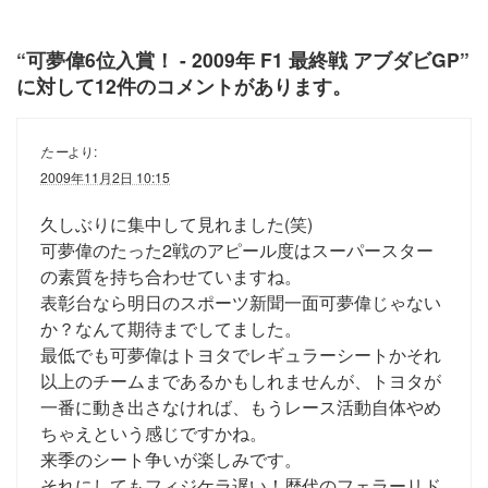
“
可夢偉6位入賞！ - 2009年 F1 最終戦 アブダビGP
”
に対して12件のコメントがあります。
たー
より:
2009年11月2日 10:15
久しぶりに集中して見れました(笑)
可夢偉のたった2戦のアピール度はスーパースター
の素質を持ち合わせていますね。
表彰台なら明日のスポーツ新聞一面可夢偉じゃない
か？なんて期待までしてました。
最低でも可夢偉はトヨタでレギュラーシートかそれ
以上のチームまであるかもしれませんが、トヨタが
一番に動き出さなければ、もうレース活動自体やめ
ちゃえという感じですかね。
来季のシート争いが楽しみです。
それにしてもフィジケラ遅い！歴代のフェラーリド