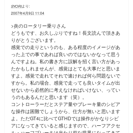
より:
SYORI
2007年4月9日 11:04
>炎のロータリー乗りさん
どうもです、お久しぶりですね！長文読んで頂きあ
りがとうございます。
感覚での走りというのも、ある程度のイメージがあ
った上での事であれば良いのではないかなって思う
んですよね。私の書き方に誤解を招く言い方があっ
たかもしれませんが、感覚はとても大事だと思いま
すよ。感覚で走れてそれで速ければ何ら問題ないで
すから。私の場合、感覚で走っても良いタイムが出
せないから必然的に考えなければいけない、ってい
うのもあるんだと思います（笑）。
コントローラーだとステア量やブレーキ量のシビア
な操作は困難でしょうから、仕方が無いと思います
よ。ただGT4に比べてGTHDでは操作がかなりシビ
アになってきていると感じますので、ハーフアクセ
ル・ハーフブレーキは当たり前な世界になってきて