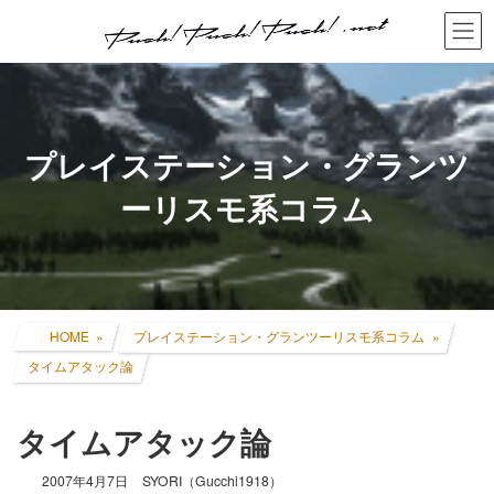
コ
ナ
ン
ビ
テ
ゲ
ン
ー
ツ
シ
へ
ョ
ス
ン
プレイステーション・グランツ
キ
に
ッ
移
ーリスモ系コラム
プ
動
HOME
プレイステーション・グランツーリスモ系コラム
タイムアタック論
タイムアタック論
2007年4月7日
SYORI（Gucchi1918）