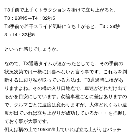
T3手前で上手くトラクションを掛けて立ち上がると、
T3：28秒5→T4：32秒5
T3手前で若干スライド気味に立ち上がると、T3：28秒
3→T4：32秒5
といった感じでしょうか。
なので、T3通過タイムが速かったとしても、その手前の
状況次第では一概には喜べないと言う事です。これらを判
断するに辺り私が取っている方法は、T3通過時に橋があ
りますよね。その橋の入り口地点で、車速がどれだけ出て
るかを目安にしています。勿論車種ごとに差はありますの
で、クルマごとに速度は変わりますが、大体どれくらい速
度が出ていれば立ち上がりが成功しているか・・を把握し
ておく事が大事です。
例えば橋の上で105km/h出ていれば立ち上がりはバッチ